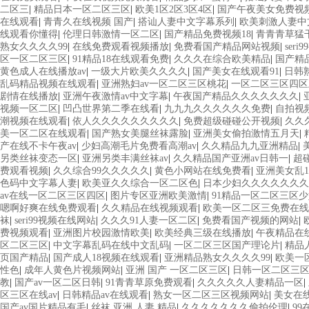
二区三
|
精品日本一区二区三区
|
欧美1区2区3区4区
|
国产午夜美女免费视
在线观看
|
青青久在线视频 国产
|
搭讪人妻中文字幕系列
|
欧美刺激人妻中
线观看你懂得
|
伦理日韩激情一区二区
|
国产精品免费视频18
|
青青青草猛
熟女久久久久99
|
在线免费观看视频播放
|
免费看国产精品网站视频
|
ser
区一区二区三区
|
91精品18在线观看免费
|
久久久在综合欧美精品
|
国产精
黄色成人在线播放av
|
一级大片欧美久久久久
|
国产美女在线观看91
|
日韩
乱码精品视频在线观看
|
亚洲熟妇av一区二区三区桃花
|
一区二区三区四区
剧情在线播放
|
亚洲午夜激情av中文字幕
|
午夜国产精品久久久久久久久
|
视频一区二区
|
凹凸世界第二季在线看
|
九九九久久久久久久免费
|
自拍视
潮视频在线观看
|
依人久久久久久久久久久
|
免费超级碰碰公开视频
|
久久
美一区二区在线观看
|
国产熟女美腿丝袜露脸
|
亚洲美女偷拍激情五月天
|
产在线不卡午夜av
|
少妇高潮毛片免费看高潮av
|
久久精品九九亚洲精品
|
另类丝袜变态一区
|
亚洲另类丰满丝袜av
|
久久精品国产亚洲av日韩一
|
超
费观看视频
|
久久综合99久久久久久
|
黄色小网站在线免费看
|
亚洲美女乱1
色码中文字幕人妻
|
欧美亚久久综合一区二区色
|
日本少妇久久久久久久久
av在线一区二区三区四区
|
图片专区亚洲欧美激情
|
91精品一区二区三区
嗯啊好爽在线免费观看
|
久久精品在线视频观看
|
欧美一区二区三免费在线
袜
|
seri99视频在线网站
|
久久久91人妻一区二区
|
免费看国产视频的网站
|
费视频观看
|
亚洲图片校园激情欧美
|
欧美经典三级在线播放
|
午夜精品在
区二区三区
|
中文字幕乱码在线中文乱码
|
一区二区三区国产理论片
|
精品
页国产精品
|
国产成人18视频在线观看
|
亚洲精品熟女久久久久99
|
欧美一
性色
|
成年人黄色片视频网站
|
亚洲 国产 一区二区三区
|
日韩一区二区三
教
|
国产av一区二区日韩
|
91青青草原免费观看
|
久久久久久人妻精品一区
|
区三区在线av
|
日韩精品av在线观看
|
熟女一区二区三区视频网站
|
美女在
国产av国片精品有毛
|
丝袜 亚洲 人妻 精品
|
久久久久久久久偷拍伦理
|
9