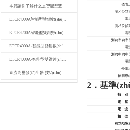
儀表
本篇讓你了解什么是智能型雙鉗數(shù)字相位伏安表
測相位頻率
電
ETCR4000A智能型雙鉗數(shù)字相位伏安表技術(shù)規(guī)格
測相位頻率
ETCR4200A智能型雙鉗數(shù)字相位伏安表技術(shù)規(guī)格使用方法
電
測功率功率因數(
ETCR4000A-智能型雙鉗數(shù)字相位伏安表的功能以及用途總結(jié)
電
測功率功率因數(
ETCR4000A-智能型雙鉗數(shù)字相位伏安表的功能說明
電
外電
直流高壓發(fā)生器 技術(shù)規(guī)格
被測導(
2
．基準(zh
類 別
電
壓
電
流
相
位
有功功率