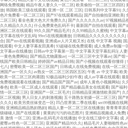
网络免费视频
|
精品午夜人妻久久一区二区
|
欧美偷拍一区二区三区四区
|
放
|
韩国欧美三级在线观看
|
亚洲一区 二区 三区
|
日韩系列中文字幕91
|
久
色片免费看一区二区三区
|
国产97在线观看精品
|
国产自拍偷拍亚洲欧美
|
二区三区
|
看全色黄大色大片免费久久
|
国产久久久久久久av
|
97视频精品
久久精品久久久久
|
什么免费黄色乱码不卡
|
最新国产自拍在线观看
|
国产
洲区二区在线观看
|
99久久国产精品毛片
|
久久99精品久久蜜桃
|
中文字幕
文字幕在线中文乱码
|
99re5在线视频播放
|
日韩精品久久久久久久久久久
|
合
|
国产mv在线观看视频
|
亚洲成av人片又粗又长
|
在线 中文字幕 视频
|
国
线观看
|
中文人妻字幕友田真希
|
93超碰在线免费观看
|
成人免费av制服一
文字幕av在线播放
|
日韩av中文字幕第一页
|
中文字幕天堂字幕乱码5
|
人妻
一黄色免费网站
|
国产精品尤物露脸av
|
一区二区三区中文字幕av
|
国产馆
线国产欧美日韩精品
|
婷婷国产av精品日韩
|
国产小视频在线观看你懂得
|
七八
|
密臀欧美一区二区三区国产
|
日韩成人在线免费视频
|
在线一区二区
洲国产av一区久久
|
av熟女一区二区三区四区五区
|
午夜 av 中文字幕
|
欧美
欧美一区二区三区肉莆团
|
92极品福利少妇午夜
|
成人av字幕在线观看
|
最
免费视频观看在线播放
|
国产精品国产国产av
|
成年人黄色小视频网站
|
久
春色
|
欧美一区二区成人在线观看
|
国产精品极品美女在线观看
|
国产福利
情一区二区三区
|
亚洲国产一区二区毛片
|
日韩精品亚洲激情欧美国产
|
久
区二区视频
|
男人日女人的刺激视频
|
五十路熟女初摄一区二区三区
|
国产
久久久
|
欧美另类丝袜变态一区
|
凹凸世界第二季在线看
|
seri99视频在线
韩
|
亚洲精品精品熟妇熟妇
|
精品人妻一区二区三区在线播放
|
青青青草原
级碰碰人国产在线观看
|
黄黄的污污的动态图片
|
亚洲精品视频成人免费
|
美 激情 一区二区
|
亚洲av乱码毛片在线播放
|
中文在线三级中文字幕
|
成 
蜜臀av性色一区二区三区
|
亚洲国产精品99久久
|
精品毛片人妻啪啪性色a