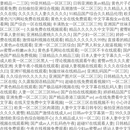
妻精品一二三区
|
99亚州精品一区区三区
|
日韩亚洲欧美av精品
|
黄色片子
观看免费
|
自拍偷拍亚洲综合视频
|
高潮激情一区二区三区
|
久久精品人人
久久在线
|
久久久久久人妻久久久久久
|
91精品国产综合久久精品伦理
|
欧
黄色污污网站免费在线观看
|
黄色大全在线免费观看
|
中文字幕痴女av在
看网
|
国产综合一区在线视频
|
丰满熟女一区二区三区三州
|
亚洲国产丝袜
区二区三区一
|
久操免费在线视频观看
|
精品久久久久久中文字国产
|
蜜臀
字幕人妻丝袜
|
亚洲精品蜜桃久久久久久
|
国产少妇一区二区三区
|
婷婷一
费在线观看
|
激情福利视频在线观看
|
精品久久久久久久99热
|
直接看的精品
人黄色av在线观看
|
亚洲一区二区三区综合
|
国产男人和女人能逼视频
|
9
av蜜臀av粉嫩av永久
|
黄色多毛网站在线观看
|
一区三区不卡在线观看
|
国
色国产精品免费视频
|
三级精品久久精品三级
|
日本人妻中文字幕久久一区
成人欧美一区二区三区黑人一
|
理论视频在线观看午夜
|
蜜臀av性久久久蜜
线亚洲
|
夫妻午夜小视频在线观看
|
超碰人妻视频在线观看
|
久久久在综合
久曰
|
亚洲97视频在线观看
|
制服丝袜在线精品av
|
亚洲乱码国产一区三区
|
幕
|
久久综合99久久久久久
|
亚洲国产图片区一区二区三区
|
日韩精品九九
二区在线
|
久久露脸国语精品国产91
|
超碰在线免费观看视频97
|
一区二区
产黄色精品在线观看
|
国产极品福利视频在线
|
中文字幕在线乱码人妻
|
日
在线观看
|
人妻一区二区三区88av
|
国产自拍在线视频欧美
|
婷婷精品国产亚
频
|
亚洲免费一区二区三区
|
国产精品香港三级国产av
|
av在线免费看中文
文字幕
|
在线天堂免费中文字幕视频
|
一区二区三区在线视频不卡
|
小心许
二区三
|
欧美一区二区三区肉莆团
|
人妻中文字幕日韩专区
|
偷拍亚洲自拍
久久久久蜜臀
|
精品国产激情在线成人av
|
日韩av中文字幕第一页
|
99久久
激情欧美综合色综合啪啪开心
|
久久精品成人91一区二区
|
日本人妻中文字
视频在线观看网
|
国产成av人片乱码色午夜
|
超碰97在线观看人妻
|
日韩精
在线免费观看
|
午夜在线视频免费观看
|
精品少妇av蜜臀av
|
搭讪人妻中文