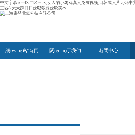
中文字幕av一区二区三区,女人的小鸡鸡真人免费视频,日韩成人片无码中文
三区8,天天躁日日躁狠狠躁躁欧美av
網(wǎng)站首頁
關(guān)于我們
新聞中心