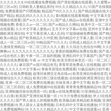
久久久久久久9
|
69在线播放免费视频
|
国产泄欲视频在线观看
|
久久蜜臀a
区三区av区
|
日韩欧美人妻精品系列
|
99久久久精品久久久
|
91国产在线视
线
|
免费观看国产叼嘿视频
|
精品国产99久久久久久
|
国产精品视频在线大
国产精品
|
精品乱码久久久久久久久
|
黄h视频在线观看视频
|
中文字幕天堂
视频在线观看
|
国产av久久久久久久
|
国产成人精品av在线观看
|
亚洲中文
视频免费
|
香蕉久久av一区二区
|
国产av精品久久网站
|
欧美中文一区二区
在线观看
|
久久中文字幕人妻熟av
|
五月天中文字幕av在线
|
亚州中文字幕
频欧洲亚洲自拍
|
中文字幕亚洲人成人乱码
|
97超级碰碰免费视频
|
国产精
欧美av精品
|
国产欧美精品久久99亚洲
|
国内精品中文字幕人妻
|
日本少妇
成人一区二区三区av区
|
99精品国产91久久久
|
日韩成人精品久久中文字幕
久激情亚洲精品
|
一区二区三区久久久人妻
|
久久综合九色综合99网
|
久久
爽爽av
|
久久九九久久九九久久九九
|
黄黄的视频网站免费在线看
|
国产成
av综合色区人妻
|
午夜一区二区福利视频
|
亚洲乱码中文字幕国产
|
国产亚
视频在线免费观看
|
午夜 av 中文字幕
|
欧美另类丝袜变态一区
|
一区二区三
久久久久久
|
麻豆国产av国片精品有毛
|
青青草原免费成人在线视频
|
超9
物
|
久久久久久中文字幕av
|
青春草原现在免费观看
|
92极品福利少妇午夜
|
韩成人在线免费视频
|
超薄丝袜脚交足免在线av
|
欧美亚洲自拍偷拍首页
|
狠狠综合久久久精品
|
欧美曰韩三级在线播放
|
自拍偷拍欧洲亚洲综合
|
亚
频
|
亚洲一区二区三区免费在线播放
|
丝袜亚洲人妻中文字幕
|
欧美一区二
区二区三区四区
|
成人免费视频99在线观看
|
青青青免费视频精品99
|
国产
品
|
亚洲制服丝袜在线诱惑一区
|
就看av在线免费观看
|
91亚洲精品久久久
久久白浆
|
欧美国产亚洲丝袜美腿一区
|
91大片免费在线播放
|
伊人9在线
久久久久
|
国产男人操女人的视频免费
|
欧美极品欧美精品欧美视频
|
亚洲
免费视频18
|
男人舔女人逼免费视频
|
日本乱码中文字幕在线播放
|
97天
人免费视频网站18
|
久久久久久精品久久久久
|
中文字幕在线观看av
|
亚洲