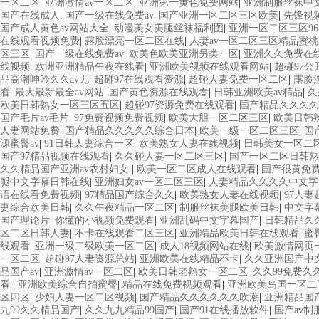
一区二区
|
亚洲激情av一区二区
|
亚洲第一黄色免费网站
|
亚洲制服丝袜中
国产在线成人
|
国产一级在线免费av
|
国产亚洲一区二区三区欧美
|
先锋视
国产成人黄色av网站大全
|
动漫美女美腿丝袜福利图
|
亚洲一区二区三区96
在线观看视频免费
|
露脸漂亮一区二区在线
|
人妻av一区二区三区精品蜜桃
区三区
|
国产一级在线免费av
|
欧美色欧美亚洲另类一区
|
亚洲久久免费在
线视频
|
欧洲亚洲精品午夜在线看
|
亚洲欧美视频在线观看网站
|
超碰97公
品高潮呻吟久久av无
|
超碰97在线观看资源
|
超碰人妻免费一区二区
|
露脸
看
|
最大最新最全av网站
|
国产黄色资源在线观看
|
日韩亚洲欧美av精品
|
久
欧美日韩熟女一区三区五区
|
超碰97资源免费在线观看
|
国产精品久久久久
国产毛片av毛片
|
97免费视频免费视频
|
欧美大胆一区二区三区
|
欧美日韩
人妻网站免费
|
国产精品久久久久久综合日本
|
欧美一级一区二区三区
|
国
源蜜臀av
|
91日韩人妻综合一区
|
欧美熟女人妻在线视频
|
日韩美女一区二
国产97精品视频在线观看
|
久久碰人妻一区二区三区
|
国产一区二区日韩熟
久久精品国产亚洲av农村妇女
|
欧美一区二区成人在线观看
|
国产很黄免
腿中文字幕日韩在线
|
亚洲妇女av一区二区三区
|
人妻精品久久久久中文字
语在线看免费视频
|
97精品国产综合久久
|
欧美熟女人妻在线视频
|
97人
妻综合欧美日韩
|
久久午夜精品一区二区
|
制服丝袜美腿欧美日韩
|
中文字
国产理论片
|
你懂的小视频免费观看
|
亚洲乱码中文字幕国产
|
日韩精品久
区二区日韩人妻
|
不卡在线观看二区三区
|
亚洲精品欧美日韩在线观看
|
蜜
线观看
|
亚洲一级二级欧美一区二区
|
成人18视频网站在线
|
欧美激情网页
一区二区
|
超碰97人妻资源总站
|
亚洲欧美在线精品不卡
|
久久亚洲国产中
品国产av
|
亚洲激情av一区二区
|
欧美日韩老熟女一区二区
|
久久99免费久久
看
|
亚洲欧美综合自拍蜜臀
|
精品在线免费视频观看
|
亚洲欧美岛国一区二
区四区
|
少妇人妻一区二区视频
|
国产精品久久久久久久吹潮
|
亚洲精品国
九99久久精品国产
|
久久九九精品99国产
|
国产91在线播放软件
|
国产av制