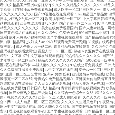
久久精品久久久久99国产
|
亚洲天堂av中文字幕在线观看
|
国产在线一区二
看
|
久久精品国产亚洲av忘忧草2
|
久久久久久精品久久久久
|
久久91精品
文欧美
|
91在线播放免费观看视频
|
成人欧美一区二区三区黑人一
|
成人a
久久久久久久久久久
|
国产99视频在线免费观看
|
91av精品国产极品嫩
|
蜜
日本少妇熟女乱码一区二区
|
欧美视频网站一区二区
|
中文字幕日韩精品熟
站在线观看
|
欧美在线观看1区2区3区
|
国产直播一区二区三区
|
97理论在
精品久久久久久久久久久
|
美女在线免费观看国产
|
国产人妻av精品一网站
国产黄色精品在线观看
|
久久久综合九色综合鬼色
|
999国产精品小视频
|
亚
观看
|
成年人黄色小视频网站
|
国产学生视频在线观看
|
国产精品极品美女
流白浆
|
精品巨乳少妇成人av
|
99在线观看免费国产视频
|
69视频在线观看
爽爽爽av
|
成人午夜大片一站二站
|
青青精品视频在线观看
|
久久综合九色综
乱码视频在线播放网址
|
露脸人妻11p一区二区
|
超碰97资源免费在线观看
|
精品中文字幕
|
97中文字幕在线观看视频
|
99热精品久久久久久久
|
国产9
老肥熟女一区二区三区
|
精品久久久久久久久久久国产
|
5060欧美一级午夜
区2区在线播放不卡
|
丰满人妻久久久久久久
|
99在线公开免费视频
|
日韩
久久免费视频播放免费观看
|
av中文字幕在线在线
|
综合av一区二区三区四
放
|
亚洲一区二区三区黄网
|
亚洲av 另类 丝袜
|
亚洲激情av网站在线
|
欧美
脸漂亮一区二区在线
|
青青热久免费精品视频在
|
亚洲美女偷拍激情五月天
超碰97资源在线播放
|
男人日女人的刺激视频
|
精品人妻双飞av在线
|
一本
色在线免费播放
|
日韩国产成人精品av
|
青青操青青操在线视频免费
|
欧美
视频
|
国产经典熟女精品三级网站
|
久久综合一色综合久久88
|
精品久久久
国产视频久久久久久久
|
欧美一区二区成人在线观看
|
久久久久久一级黄色
合99网
|
91成人精品一区二区三区四区
|
久久久久久生活黄色片
|
午夜激情
网av中文字幕精品在线
|
99久久99久久久99九
|
国产腚眼视频在线观看
|
国
费98
|
理论视频在线观看午夜
|
国产学生视频在线观看
|
日本精品啪一区二