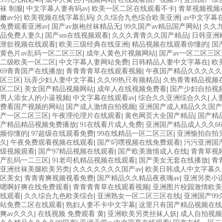
袜 制服
|
中文字幕人妻有码av
|
欧美一区二区在线观看不卡
|
青草视频视频
嫩av分
|
欧美视频在线字幕乱码
|
久久综合九色综合欧美亚洲
|
av中文字幕
免费观看亚洲av
|
国产av旗袍丝袜精品无
|
99久国产av精品国产网站
|
久久
品免费人妻久
|
国产sm在线视频观看
|
久久久青青久久国产精品
|
日韩亚洲
泄欲视频在线观看
|
欧美三级经典在线亚洲
|
精品视频在线观看你懂的
|
国
黄色片av乱码一区二区三区
|
成年人黄色片视频网站
|
国产av一区二区三
二级欧美一区二区
|
中文字幕人妻网站免费
|
日韩精品人妻中文字幕在
|
欧
69青青国产在线播放
|
青青青青草在线观看视频
|
午夜国产精品久久久久久
区三区
|
玩弄少妇人妻中文字幕
|
久久99热只有频精品
|
久热青青精品视频
区二区
|
美女国产精品视频网站
|
成年人在线视频免费看
|
国产少妇自拍视
男人添女人的小逼视频
|
中文字幕在线观看av
|
综合久久亚洲综合久久
|
人
费看国产视频的网站
|
国产成人激情自拍视频
|
亚洲国产成人精品久久国产
产一区二区三区
|
午夜理伦理片在线观看
|
黄色网页大全国产精品
|
国产精
产精品精品视频免费播放
|
91在线看片成人免费
|
亚洲国产精品成人久久66
频你懂的
|
97超级在线观看免费
|
99在线精品一区二区三区
|
亚洲愉拍自拍
久
|
午夜免费观看视频在线观看
|
国产叼嘿视频在线免费观看
|
污污亚洲国
级视频观看
|
国产97精品视频在线观看
|
国产欧美激情成人在线
|
青青草视
产乱码一二三区
|
91老司机精品视频在线观看
|
国产美女无套在线播放
|
青
亚洲丝袜美腿欧美另类
|
久久久久久久久国产av
|
欧美日韩成人中文字幕
区美女
|
青青青爽视频视看免费
|
国产精品久久精品夜夜嗨av
|
亚洲另类小
嗯啊好爽在线免费观看
|
青青青青草在线观看视频
|
亚洲图片校园激情欧美
线观看
|
久久综合九色欧美综合
|
亚洲熟女一区二区三区在线
|
亚洲国产99
站免费二区在线观看
|
熟妇人妻不卡中文字幕
|
这里只有国产精品视频在线
爽av久久久
|
在线视频 免费观看 黄
|
亚洲欧美另类丝袜人妖
|
成人自拍视频