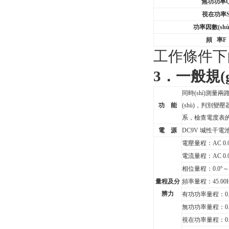
無功功率
視在功率
功率因數(shù
頻
率
F
工作條件下的
3
．一般規(g
同時(shí)測
功 能
(shù)，判別
系，檢查電度表的
電 源
DC9V
堿性干電池(1
電壓量程：AC 0.0
電流量程：AC 0.
相位量程：0.0°～
量程及分
頻率量程：45.00H
辨力
有功功率量程：0.
無功功率量程：0.0
視在功率量程：0.0