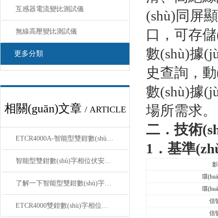
互感器電流變比測試儀
(shù)
口，可存儲(c
無線高壓變比測試儀
數(shù)據(
更多分類
史查詢，動(
數(shù)
相關(guān)文章
場所需求
/ ARTICLE
二．技術(shù
ETCR4000A-智能型雙鉗數(shù)字相位伏安表的使用注意事項(xiàng)
1
．基準(z
智能型雙鉗數(shù)字相位伏安表能夠滿足各種用戶的需求
影
環(hu
了解一下智能型雙鉗數(shù)字相位伏安表的特點(diǎn)吧
環(hu
信
ETCR4000雙鉗數(shù)字相位伏安表 講解技術(shù)參數(shù)
信