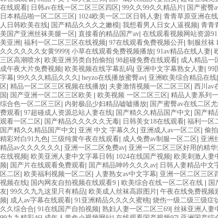
在线观看
|
日韩av在线一区二区三区四区
|
99久久99久久精品片
|
国产蜜臀a
日本精品啪一区二区三区
|
1024欧美一区二区日韩人妻
|
青青草原亚洲在线
人日韩欧美在线
|
国产精品久久久之嫩模
|
我想看男人日女人逼视频
|
青青
美国产亚洲丝袜美腿一区
|
直接看的精品国产av
|
在线观看视频网站资源91
美亚洲
|
福利一区二区三区在线视频
|
97在线观看免费视频公开
|
制服丝袜 
久久久久久久女黄9999
|
小草在线观看免费视频播放
|
91av精品在线人妻
|
三区高潮喷水
|
欧美亚洲另类自拍偷拍
|
98超碰免费在线观看
|
成人精品一
成午夜大片免费视频
|
欧美视频在线字幕乱码
|
亚洲中文字幕熟女人妻
|
9
字幕
|
99久久久精品久久久
|
heyzo在线播放蜜臀av
|
亚洲欧美综合精品在线
区
|
精品一区二区三区视频在线播放
|
夫妻激情视频一区二区三区
|
西川a
国
|
国产亚洲一区二区三区欧美
|
欧美视频 一区二区三区
|
精品人妻系列
综合色一区二区三区
|
内射极品少妇精品嘘嘘播放
|
国产蜜臀av在线二区
费观看
|
97超碰成人资源总站人妻在线
|
国产精久久精品国产中文
|
国产精
观看一区二区
|
国产精品久久久久久无毒
|
日韩美女18在线观看
|
福利一区
国产精久久精品国产中文
|
亚洲 中文 字幕久久
|
亚洲成人av一区二区
|
偷拍
精彩对白91九色
|
三级纯黄午夜在线观看
|
成人免费av制服一区二区
|
亚洲
精品av久久久久久久
|
亚洲一区二区免费av
|
亚洲一区二区三区好用的精华
在线视频
|
欧美亚洲人妻中文字幕日韩
|
1024在线国产视频
|
欧美刺激人妻
频
|
国产片在线观看免费观看
|
国产精品呻吟久久久av
|
日韩人妻精品中文
区二区
|
欧美福利视频一区二区
|
人妻熟女av中文字幕
|
亚洲一区二区三区四
视频在线
|
国内网友自拍视频在线观看9
|
欧美综合在线一区二区在线
|
国
友
|
99久久九九这里只有精品
|
欧美成人丝袜高跟图片
|
午夜在线免费视频
频
|
成人av字幕在线观看
|
91亚洲精品久久久久蜜桃
|
烧伤一级二级三级症
久久综合合
|
91在线国产自拍视频
|
熟妇人妻一区二区三69
|
丝袜亚洲人妻
99九九精彩46
|
成年人黄色小视频网站
|
在线观看国产视频97
|
亚洲国产综合