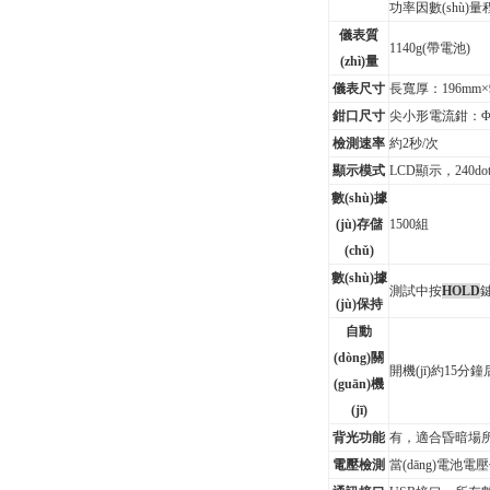
功率因數(shù)
儀表質
1140g
(
帶電池)
(zhì)量
儀表尺寸
長寬厚：196mm×9
鉗口尺寸
尖小形電流鉗：
檢測
速率
約2秒/次
顯示模式
LCD
顯示，240dots
數(shù)據
(jù)存儲
1500
組
(chǔ)
數(shù)據
測試中按
HOLD
鍵
(jù)保持
自動
(dòng)關
開機(jī)約15分鐘
(guān)機
(jī)
背光功能
有，適合昏暗場
電壓檢測
當(dāng)電池