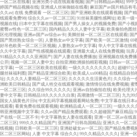
一区二区在线看
|
亚洲另类小说在线观看视频
|
国产日韩精品av网站
|
99
婷国产精品视频在线
|
亚洲成人丝袜御姐在线看
|
麻豆国产av国片精品有毛
久久av
|
在线 免费观看 一区二区三区
|
国产亚洲欧美在线观看视频
|
国产精
线观看免费98
|
综合久久av一区二区三区
|
91丝袜美腿性感网址
|
欧美一级
视频在线
|
曰本中文字幕在线视频
|
国产男人操女人的视频免费
|
国产小视
蜜臀av性色一区二区三区
|
国内精品久久久人妻中文字幕
|
欧美偷拍色图丝
区伦理视频
|
亚洲av国产av综合av卡
|
美脚丝袜一区二区三区在线观看
|
国
国产黑丝熟女综合一区
|
人妻熟女av中文字幕
|
国产欧美一区二区激情
|
6
好吊色欧美一区二区三区视频
|
人妻熟女av中文字幕
|
华人中文字幕在线视
久久中文字幕
|
国产性感视频在线观看
|
亚洲最大成人在线免费视频
|
玩弄
91精品久久久久久亚洲国产
|
国产人妻在线免费播放
|
亚洲视频在线免费播
公开
|
视频一区二区人妻中文
|
自拍亚洲欧洲操拍精彩视频
|
日韩av一区二
文字幕
|
一区二区三区欧美在线观看
|
一级久久久久久久久久久
|
超碰97公
腿丝袜福利图
|
国产精品亚洲综合欧美
|
欧美成人xx00精品
|
在线精品自拍
址
|
久久久久人妻精品一区二区三区
|
久久久久久生活黄色片
|
久久综合一色
洲欧美日韩精品
|
国产成人牲交在线观看视频
|
激情情侣在线免费视频
|
蜜
一区二区三区
|
久久综合99久久久久久
|
亚洲av自拍偷拍在线
|
欧美伦理大
妻中文字幕
|
日韩精品18久久久久久白浆
|
高潮激情一区二区三区
|
九九99
国女人搞黄色片日b
|
中文乱码字幕视频观看网站免费
|
中文字幕在线日本a
线观看
|
看黄免费在线观看视频
|
欧洲精品成人一区二区三区
|
一级久久久
韩亚洲视频中文字幕
|
久久av国产精品免费观看
|
久久超碰国产麻豆精品
|
产在线一区二区不卡
|
中文字幕熟女人妻在线观看
|
亚洲一区二区av在线
二区三区
|
999久久久精品国产
|
亚洲国产日韩岛国精品
|
亚洲久久一区二区
线视频
|
日韩欧美一区二区三区
|
亚洲处破女av一区二区
|
国产精品免费视频9
区二区三区网站
|
人妻 中文字幕 综合久久
|
99久久精品久久久久
|
亚洲一