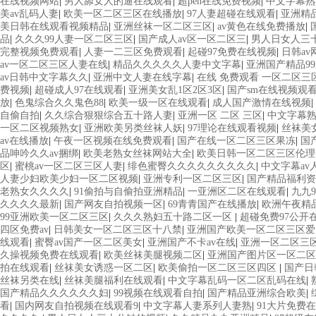
在线视频网站
|
男人舔女人的逼在线观看
|
超pen在线免费视频
|
中文字幕熟
美av乱码人妻
|
欧美一区二区三区在线播放
|
97人妻超碰在线观看
|
亚洲精
美日韩在线观看视频精品
|
亚洲丝袜一区二区三区
|
av黄色在线免费播放
|
品
|
久久久99人妻一区二区三区
|
国产成人av区一区二区三
|
男人日女人三
完整视频免费观看
|
人妻一二三区免费观看
|
起碰97免费在线视频
|
日韩a
av一区二区三区人妻在线
|
精品久久久久久人妻中文字幕
|
亚洲国产精品9
av日韩中文字幕久久
|
亚洲中文人妻在线字幕
|
在线 免费观看 一区二区三
费视频
|
超碰成人97在线观看
|
亚洲美女乱1区2区3区
|
国产sm在线视频观
放
|
色鬼综合久久鬼色88
|
欧美一级一区在线观看
|
成人国产激情在线视频
|
自偷自拍
|
久久综合狠狠综合五十路人妻
|
亚洲一区 二区 三区
|
中文字幕
一区二区视频熟女
|
亚洲欧美另类丝袜人妖
|
97理论在线观看视频
|
丝袜美
av在线播放
|
午夜一区视频在线免费观看
|
国产在线一区二区三区果冻
|
国
品呻吟久久av捆绑
|
欧美老熟女丝袜网站大全
|
欧美日韩一区二区三区伦理
区
|
蜜桃av一区二区三区人妻
|
绯色蜜臀久久久久久久久久久
|
中文字幕av
人妻少妇欧美少妇一区二区视频
|
亚洲专利一区二区三区
|
国产精品福利资
老熟女久久久久
|
91偷拍与自偷拍亚洲精品
|
一亚洲区二区在线观看
|
九九
久久久久最新
|
国产网友自拍视频一区
|
69青青国产在线播放
|
欧洲午夜精
99亚洲欧美一区二区三区
|
久久久熟妇五十路二区一区
|
超碰免费97公开
四区免费av
|
日韩美女一区二区三区十八禁
|
亚洲国产欧美一区二区三区爱
线观看
|
蜜臀av国产一区二区美女
|
亚洲国产不卡av在线
|
亚洲一区二区三区
久操视频免费在线观看
|
欧美丝袜美腿视频二区
|
亚洲国产图片区一区二区
拍在线观看
|
丝袜美女诱惑一区二区
|
欧美偷拍一区二区三区四区
|
国产日
丝袜另类在线
|
丝袜美腿福利在线观看
|
中文字幕乱码一区二区乱码在线
|
国产精品久久久久久久妇
|
99视频在线观看自拍
|
国产精品亚洲综合欧美
|
看
|
国内网友自拍视频在线观看9
|
中文字幕人妻系列人妻熟
|
91大片免费