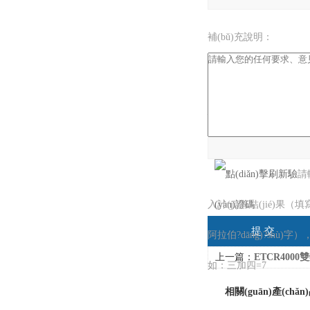
補(bǔ)充說明：
驗(yàn)證碼：
請
入計(jì)算結(jié)果（填
阿拉伯?dāng)?shù)字）
上一篇：
ETCR400
如：三加四=7
相關(guān)產(chǎn