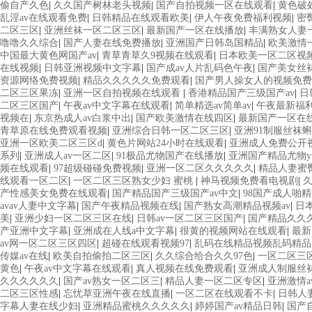
偷自产久色
|
久久国产树林老头视频
|
国产自拍视频一区在线观看
|
黄色破
乱淫av在线观看免费
|
日韩精品在线观看欧美
|
伊人午夜免费福利视频
|
密
二区三区
|
亚洲丝袜一区二区三区
|
最新国产一区在线播放
|
丰满熟女人妻
噜噜久久综合
|
国产人妻在线免费播放
|
亚洲国产日韩岛国精品
|
欧美激情
中国最大黄色网国产av
|
青草青草久9视频在线观看
|
日本欧美一区二区视
在线视频
|
日韩亚洲视频中文字幕
|
国产成av人片乱码色午夜
|
国产美女丝
资源网络免费视频
|
精品久久久久久免费观看
|
国产男人操女人的视频免费
二区三区果冻
|
亚洲一区自拍视频在线观看
|
香港精品国产三级国产av
|
日
二区三区国产
|
午夜av中文字幕在线观看
|
简单精选av简单av
|
午夜最新福
视频在
|
东京热成人av白浆中出
|
国产欧美激情在线四区
|
最新国产一区在
青草原在线免费观看视频
|
亚洲综合日韩一区二区三区
|
亚洲91制服丝袜
亚洲一区欧美二区三区d
|
黄色片网站24小时在线观看
|
亚洲成人免费公开
系列
|
亚洲成人av一区二区
|
91极品尤物国产在线播放
|
亚洲国产精品尤物y
频在线观看
|
97超级碰碰免费视频
|
亚洲一区二区久久久久久
|
精品人妻蜜
线观看一区二区
|
一区二区三区熟女少妇 蜜桃
|
神马视频免费看电视剧
|
久
产性感美女免费在线观看
|
国产精品国产三级国产av中文
|
98国产成人啪
avav人妻中文字幕
|
国产午夜精品视频在线
|
国产熟女高潮精品视频av
|
日
美
|
亚洲少妇一区二区三区在线
|
日韩av一区二区三区国产
|
国产精品久久久
产亚洲中文字幕
|
亚洲成在人线a中文字幕
|
很黄的视频网站在线观看
|
最新
av网一区二区三区四区
|
超碰在线观看视频97
|
乱码在线精品视频乱码精品
传媒av在线
|
欧美自拍偷拍二区三区
|
久久综合给合久久97色
|
一区二区三
黄色
|
午夜av中文字幕在线观看
|
真人视频在线免费观看
|
亚洲成人制服丝
久久久久久久
|
国产av熟女一区二区三
|
精品人妻一区二区专区
|
亚洲激情a
二区三区性感
|
忘忧草亚洲午夜在线直播
|
一区二区在线观看不卡
|
日韩人
字幕人妻在线少妇
|
亚洲精品蜜桃久久久久久
|
婷婷国产av精品日韩
|
国产