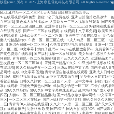
版權(quán)所有 © 2026 上海康登電氣科技有限公司 All Rights Reserved
備
blacked,精品一区二区三区8,天天躁日日躁狠狠躁躁欧美av
97在线看视频福利免费
|
超碰97公开免费在线
|
亚洲自拍偷拍欧美激情1
|
色
在线观看
|
黄色成人在线播放av
|
人妻熟女一二三区视频在线观看
|
国产欧
熟女一区二区三区四区五区
|
亚洲综合日韩一区二区三区
|
99视频在线观
在线观看视频
|
国产一二三区在线视频
|
在线视频中文字幕免费
|
欧美亚洲
片在线观看
|
日韩欧美国产一区二区粉嫩
|
亚洲中文字幕在线成人
|
黄色激
妻人伦精品熟女a
|
午夜一区二区三区在线
|
97成人精品一区二区三区
|
97
幕
|
亚洲综合日韩一区二区三区
|
久热青青精品视频在线观看
|
亚洲一区二
久一区二区
|
中文字幕丰满伦子乱码av
|
heyzo在线播放蜜臀av
|
免费看神马
产黄色资源在线观看
|
国产福利视频一区在线观看
|
美女丝袜性感照片大全
频在线
|
青青在线一区二区视频播放
|
国产av久久久久久久
|
亚洲精品国产a
熟女乱色一区二区三区丝袜
|
亚洲国产精品99久久
|
91亚洲精品视频在线
在线观看
|
91久久精品午夜一区二区
|
三级av在线中文字幕
|
国内少妇人妻丰
品网站
|
在线 中文字幕 视频
|
青青草原自拍视频在线观看
|
亚洲成人日韩
频网站
|
超碰97视频播放在线
|
av中文字幕资源在线
|
另类专区日韩有码中
看都是精品
|
日韩久久熟女一区二区
|
国产人妻一区中文字幕
|
起碰97国产
幕在线观看
|
亚洲免费黄色av网址
|
丝袜美女诱惑一区二区
|
不卡在线观看
品
|
99久久精品国产99久久6
|
中文字幕在线观看av
|
乱码精品国产成人观看
四区
|
人妻av一区二区三区精品蜜桃
|
国产精品水嫩水嫩av网站
|
中文字幕a
三区
|
一区二区三区在线av
|
国产av福利第一精品导航
|
99久久99久久久99
二区
|
青青青伊人超碰在线观看
|
久久久99人妻一区二区三区
|
国产又大又
频在线观看播放
|
制服丝袜 欧美 国产精品
|
国内自拍视频2023
|
国产调教
韩在线观看
|
精品中文字幕人妻丝袜
|
国产成人精品人妻熟女
|
超碰在线免