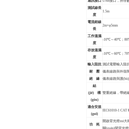
通訊接口
USB
接口，所存數(
測試線長
1.5m
度
電流鉗線
2m
×φ5mm
長
工作溫濕
-10
℃
～40℃；80
度
存放溫濕
-10
℃
～60℃；70
度
輸入阻抗
測試電壓輸入阻抗
耐 壓
儀表線路與外殼間耐
絕 緣
儀表線路與護(hù
結
(jié) 構
雙重絕緣，帶
絕緣
(gòu)
適合安規
IEC61010-1 CAT
(guī)
開啟背光燈zui大耗
功 耗
關(guān)閉背光