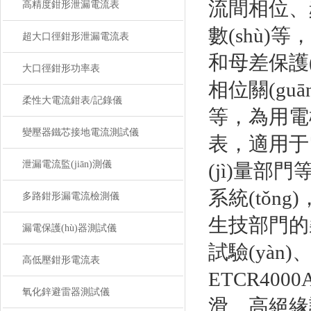
流間相位、
高精度鉗形泄漏電流表
數(shù
超大口徑鉗形泄漏電流表
和母差保護(h
大口徑鉗形功率表
相位關(gu
柔性大電流鉗表/記錄儀
等，為用電
變壓器鐵芯接地電流測試儀
表，適用于
泄漏電流監(jiān)測儀
(jì)量部門
系統(tǒn
多路鉗形漏電流檢測儀
生技部門的裝
漏電保護(hù)器測試儀
試驗(yàn
高低壓鉗形電流表
ETCR40
氧化鋅避雷器測試儀
滑、高絕緣護(