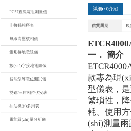
詳細(xì)介紹
PC57直流電阻測量儀
非接觸相序表
供貨周期
現(
無線高壓核相儀
ETCR4000
鉗形接地電阻儀
一． 簡介
ETCR4000
數(shù)字接地電阻儀
款專為現(x
智能型等電位測試儀
型儀表，是
雙鉗/三鉗相位伏安表
繁瑣性，降
抽油機(jī)多用表
耗、使用方
電能質(zhì)量分析儀
(shí)