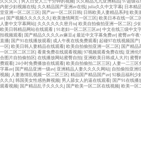
久久久久
|
男人日女人三十分钟的视频
|
久久精品九九亚洲精品
|
97超级
内射少妇视频在线
|
久久精品国产亚洲av在线
|
julia久久中文字幕
|
日本精
堂亚洲一区二区三区
|
国产av一区二区日韩
|
日韩欧美人妻精品系列
|
欧美激
av
|
国产视频久久久久久久
|
欧美激情网页一区三区
|
欧美日本在线一区二
人妻中文字幕网站
|
久久久久久久密月tu
|
欧美自拍偷拍亚洲一区二区
|
少
欧美日韩精品网站在线观看
|
91老妇一区二区三区av
|
中文在线三级中文
拍视频观看
|
国产精品久久久久av麻豆a
|
最近中文字幕免费av
|
蜜臀av午
直播
|
国产91在线播放观看
|
成人午夜在线免费观看
|
起碰97在线视频国产
|
一区
|
欧美日韩人妻精品在线观看
|
欧美自拍偷拍亚洲一区二区
|
国产精品高
一区二区二区三区
|
看黄免费在线观看视频
|
97视频观看免费在线
|
亚洲伦
合图片自拍偷拍区
|
在线播放网站蜜臀自拍
|
亚洲欧美日韩成人大片
|
蜜臀
费观看
|
24小时免费播放在线观看
|
欧美自拍偷拍二区三区
|
人妻一二三区
字幕av
|
国产精品亚洲一级av
|
亚洲精品人妻久久久久网站
|
自拍偷拍亚洲
视频
|
人妻激情乱视频一区二区三区
|
精品国产精品国产av
|
92极品福利少
久久久
|
韩国美女性感热舞视频
|
男人舔女人的逼在线观看
|
国产91在线播
观看视频
|
国产精品乱子久久久久
|
国产欧美一区二区在线视频
|
欧美一区