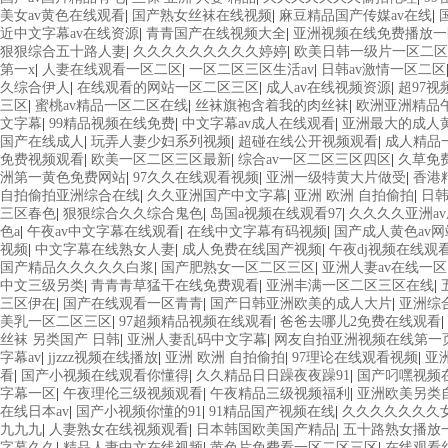
美女av黄色在线观看
|
国产熟女丝袜在线视频
|
麻豆精品国产传媒av在线
|
近中文字幕av在线资源
|
青青国产在线视频大全
|
亚洲视频在线免费播放一
狠狠综合五十路人妻
|
久久久久久久久久久婷婷
|
欧美日韩一级片一区二区
第一x
|
人妻在线观看一区二区
|
一区二区三区生活av
|
日韩av激情一区二区
久综合伊人
|
在线观看的网站一区二区三区
|
成人av在线视频资源
|
超97
三区
|
蜜桃av精品一区二区在线
|
丝袜旗袍含着我的肉丝袜
|
欧洲亚洲精品
文字幕
|
99精品视频在线免费
|
中文字幕av成人在线观看
|
亚洲最大的成人
国产在线成人
|
玩弄人妻少妇系列视频
|
超碰在线公开视频观看
|
成人精品
免费视频观看
|
欧美一区二区三区最新
|
综合av一区二区三区四区
|
久草免
洲第一黄色免费网站
|
97久久在线观看视频
|
亚洲一级特黄大片做受
|
香港
自拍偷拍亚洲综合在线
|
久久亚洲国产中文字幕
|
亚洲 欧洲 自拍偷拍
|
日
三区春色
|
狠狠综合久久综合鬼色
|
岛国a视频在线观看97
|
久久久久亚洲a
色a
|
午夜av中文字幕在线观看
|
在线中文字幕有码视频
|
国产成人黄色av
视频
|
中文字幕在线熟女人妻
|
成人免费在线国产视频
|
午夜dj视频在线观
国产精品久久久久久白浆
|
国产肥熟女一区二区三区
|
亚洲人妻av在线一区
中文三级另类
|
青青青草猛干在线免费观看
|
亚洲丰满一区二区三区在线
|
三区伊在
|
国产在线观看一区青青
|
国产日韩亚洲欧美的成人大片
|
亚洲综
美乳一区二区三区
|
97超频精品视频在线观看
|
爸爸去哪儿2免费在线观看
|
丝袜 另类国产 日韩
|
亚洲人妻乱码中文字幕
|
网友自拍亚洲视频在线第一
字幕av
|
jjzzz视频在线播放
|
亚洲 欧洲 自拍偷拍
|
97理论在线观看视频
|
亚
看
|
国产小视频在线观看你懂得
|
久久精品日日躁夜夜躁91
|
国产叼嘿视频
字幕一区
|
午夜理伦三级视频观看
|
午夜精品三级视频福利
|
亚洲欧美另类
在线日本av
|
国产小视频你懂的91
|
91精品国产视频在线
|
久久久久久久久女
九九九
|
人妻熟女在线视频观看
|
日本韩国欧美国产精品
|
五十路熟女播放
字幕久久
|
精品人妻中文在线视频
|
黄色片免费看一区二区三区
|
在线观看丝